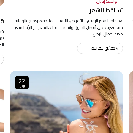
بواسطة إيريني
تساقط الشعر
قش
&nbsp;"الشعر الرقيق" : الأعراض، الأسباب وعلاجه&nbsp; والوقاية
منه : تعرف على أفضل الحلول واستعيد ثقتك .الشعر تاج الرأسالشعر
مصدر جمال للرجال...
نها
الك
4 دقائق للقراءة
22
يونيو