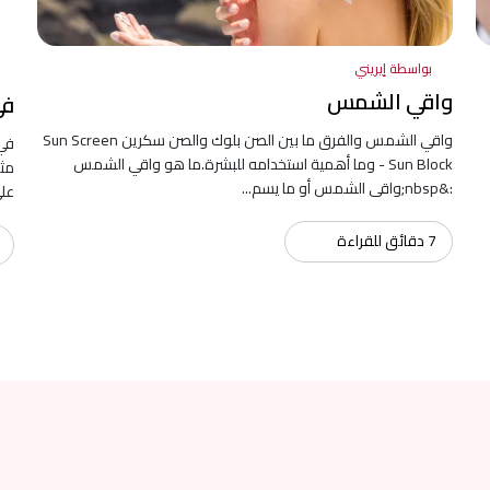
بواسطة إيريني
واقي الشمس
في 7 خطوات تعرفي ع
واقي الشمس والفرق ما بين الصن بلوك والصن سكرين Sun Screen
- Sun Block وما أهمية استخدامه للبشرة.ما هو واقي الشمس
مثا
:&nbsp;واقى الشمس أو ما يسم...
على
7 دقائق للقراءة