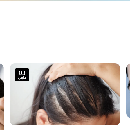
03
مارس