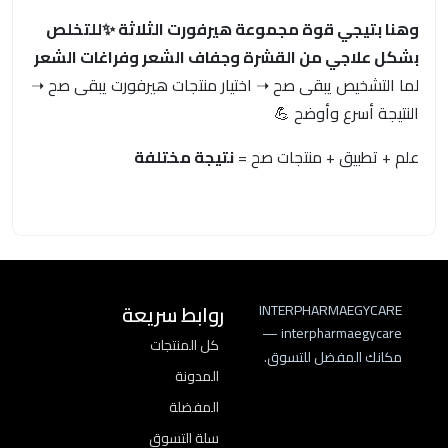
وهنا بتيجي قوة مجموعة هيرفورت الثلاثة ✨للتخلص
بشكل علاجي من القشرة وجفاف الشعر وفراغات الشعر
لما التشخيص يبقى صح ➝ اختيار منتجات هيرفورت يبقى صح ➝
النتيجة أسرع وأوضح 💪
علم + تطبيق + منتجات صح =
نتيجة مختلفة
روابط سريعة
INTERPHARMAEGYCARE
interpharmaegycare —
كل المنتجات
مكانك المفضل للتسوق.
المدونة
المفضلة
سلة التسوق