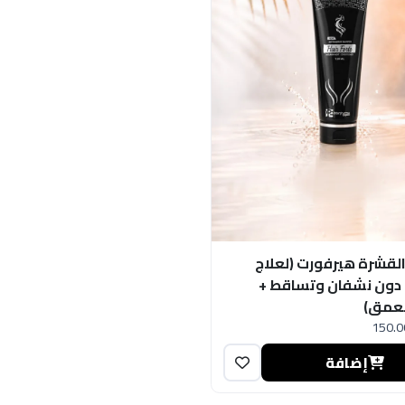
لقشرة هيرفورت (لعلاج
دون نشفان وتساقط +
بعمق)
150.0
إضافة