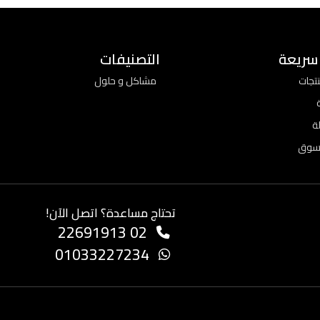
 سريعة
التصنيفات
تجات
مشاكل و حلول
ة
تسوق
تحتاج مساعدة؟ اتصل الآن!
02 22691913
01033227234