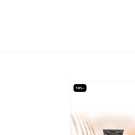
خصم
-10%