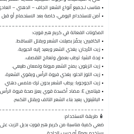
• مناسب لـجميع أنواع الشعر: الجاف – الدهني – العادي
• آمن للاستخدام اليومي، خاصة بعد الاستحمام أو قبل 
________________________________
المكونات الفعالة في كريم هير فورت:
• الكافيين: يحفّز بصيلات الشعر ويقلل التساقط.
• زيت الأرجان: يغذي الشعر ويعيد إليه الحيوية.
• زبدة الشيا: ترطب بعمق وتعالج التقصف.
• زيت الزيتون: يمنح الشعر مرونة ولمعان طبيعي.
• زيت اللوز الحلو: يغذي فروة الرأس ويقوي الشعرة.
• زيت الجوجوبا: يرطب الشعر بدون ترك ملمس دهني.
• فيتامين E: مضاد أكسدة قوي يعزز صحة فروة الرأس.
• البانثينول: يعيد بناء الشعر التالف ويقلل التكسر.
________________________________
🧴 طريقة الاستخدام:
ضعي كمية مناسبة من كريم هير فورت بديل الزيت على
يستخدم يوميًا أو حسب الحاجة.