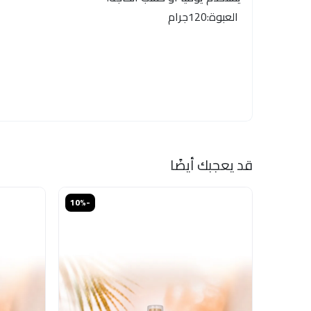
العبوة:120جرام
قد يعجبك أيضًا
خصم
-10%