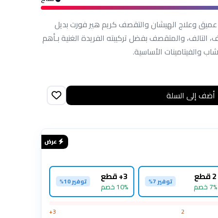
ب عميق وعلاج الهيشان والتقصف كريم هير فورت بديل
ف، التالف، والمتقصف بفضل تركيبته الفريدة الغنية بـأهم
اب والفيتامينات الأساسية.
أضف إلى السلة
عرض ساخن
عرض
2 قطع
3+ قطع
توفير 7%
توفير 10%
7% خصم
10% خصم
3+
2