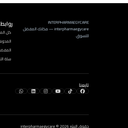
روابط
INTERPHARMAEGYCARE
interpharmaegycare — مكانك المفضل
كل المن
للتسوق.
المدونة
المفضل
سلة ال
تابعنا
حقوق النشر 2026 ©
interpharmaegycare