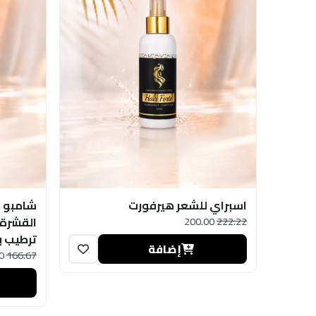
اسبراي للشعر هيرفورت
شامبو ا
222.22
200.00
القشرة 
ترطيب 
إضافة
0
166.67