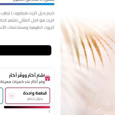
متبقي 20 فقط في المخزون
كريم بديل الزيت هيرفورت | ترطي
الزيت هو الحل المثالي للشعر الجا
الزيوت الطبيعية ومستخلصات الأعش
اشترِ أكثر ووفّر أكثر
وفر أكثر عند كميات معينة
قطعة واحدة
–
بدون خصم
1