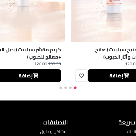
تيح سبلييت (لعلاج
كريم مقشر سبلييت (بديل البخ
 وآثار الحبوب)
+معالج للحبوب)
120.00
133.33
120.0
إضافة
إضافة
 سريعة
التصنيفات
تجات
مشاكل و حلول