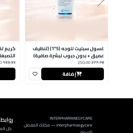
غسول سبليت للوجه (5*1) (تنظيف
كريم تف
عميق + بدون حبوب لبشرة صافية)
التصبغات
0
133.33
250.00
277.78
إضافة
روابط
INTERPHARMAEGYCARE
interpharmaegycare — مكانك المفضل
كل المن
للتسوق.