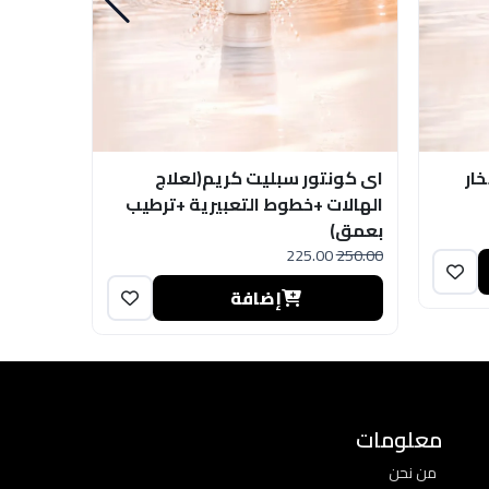
ار
اى كونتور سبليت كريم(لعلاج
الهالات +خطوط التعبيرية +ترطيب
بعمق)
225.00
250.00
إضافة
معلومات
من نحن