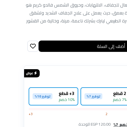
عال للجفاف، الالتهابات، وحروق الشمس فالدو كريم هو
شرة بعمق، حيث يعمل على علاج الجفاف الشديد وتشقق
رة الطبيعي ليترك بشرتك ناعمة، مرنة، وخالية من القشور
أضف إلى السلة
عرض ساخن
عرض
2 قطع
3+ قطع
توفير 7%
توفير 10%
7% خصم
10% خصم
3+
2
120.00 EGP للوحدة