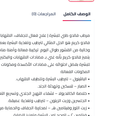
الوصف الكامل
المراجعات (0)
مرطب فالدو طبي للبشرة | علاج فعال للجفاف، الالتها
فالدو كريم هو الحل المثالي لترطيب وتغذية البشرة بع
وخالية من القشور طوال اليوم. تركيبة فعالة وآمنة مناس
يتميز فالدو كريم بأنه غني بـ مضادات الالتهابات والبكت
للبشرة بفضل احتوائه على مضادات الأكسدة ومكونات تحفّ
المكونات الفعالة:
• البانثينول – لترطيب البشرة وتلطيف الالتهاب.
• الصبار – لتسكين وتهدئة الجلد.
• خلاصة الكالنديولا – لشفاء التهيج الجلدي وتسريع التع
• الجلسرين وزيت الزيتون – لترطيب وتغذية عميقة.
• زيت اللوز وفيتامين هـ – لمحاربة الجفاف والحماية من 
• فيتامين C – لتوحيد لون البشرة وتعزيز النضارة.