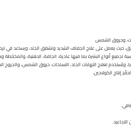
بات، وحروق الشمس
مق، حيث يعمل على علاج الجفاف الشديد وتشقق الجلد، ويساعد في ترميم 
بة لجميع أنواع البشرة بما فيها عادية، الجافة، الدهنية، والمختلطة 
يريا، ويُستخدم لعلاج التهابات الجلد، التسلخات، حروق الشمس، والجروح ا
ز إنتاج الكولاجين.
افي.
التجاعيد.