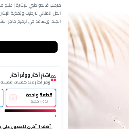
مرطب فالدو طبي للبشرة | علاج ف
الحل المثالي لترطيب وتغذية الب
الجلد، ويساعد في ترميم حاجز البش
اشترِ أكثر ووفّر أكثر
وفر أكثر عند كميات معينة
قطعة واحدة
–
بدون خصم
1
أضف 1 أخرى للحصول على خصم 7%