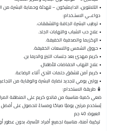
• الآلانتوين، الدايمثيكون – لتهدئة وحماية البشرة من ا
دواعــي الاستـخدام:
• ترطيب البشرة الجافة والتشققات.
• علاج حب الشباب والتهابات الجلد.
• الإكزيما والصدفية الخفيفة.
• حروق الشمس واللسعات الخفيفة.
• كريم مهدئ بعد جلسات الليزر والدرما بن.
• علاج التهاب الحفاضات للأطفال.
• كريم آمن لتشقق حلمات الثدي أثناء الرضاعة.
• روتين يومي لتجديد نضارة البشرة والوقاية من التجاعيد
🧴 طريقة الاستخدام:
ضعي كمية مناسبة من فالدو كريم على المنطقة المراد 
يُستخدم مرتين يوميًا صباحًا ومساءً للحصول على أفضل ال
العبوة: 40 جم
تركيبة آمنة، مناسبة لجميع أفراد الأسرة، بدون عطور 